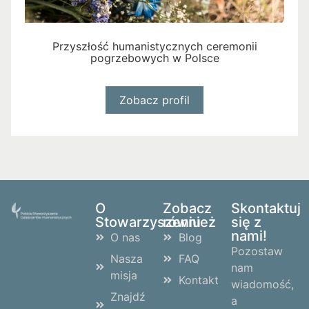
Przyszłość humanistycznych ceremonii
pogrzebowych w Polsce
Zobacz profil
O
Zobacz
Skontaktuj
Stowarzyszeniu
również
się z
nami!
O nas
Blog
Pozostaw
Nasza
FAQ
nam
misja
Kontakt
wiadomość,
Znajdź
a