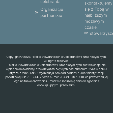
celebranta
skontaktujemy
się z Tobą w
Organizacje
najbliższym
partnerskie
możliwym
czasie.
stowarzysz
Copyright © 2026 Polskie Stowarzyszenie Celebrantów Humanistycznych.
All rights reserved.
Polskie Stowarzyszenie Celebrantów Humanistycznych zostało oficjalnie
wpisane do ewidencji stowarzyszeń zwykłych pod numerem
1230
w dniu
3
stycznia 2025 roku
. Organizacja posiada nadany numer identyfikacji
podatkowej
NIP: 7011244577
oraz numer REGON
540754181
, co potwierdza jej
legalne funkcjonowanie i umożliwia realizację działań zgodnie z
obowiązującymi przepisami.