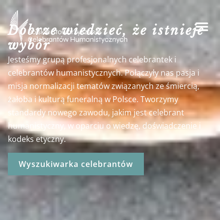
Dobrze wiedzieć, że istnieje
wybór
Jesteśmy grupą profesjonalnych celebrantek i
celebrantów humanistycznych. Połączyły nas pasja i
misja normalizacji tematów związanych ze śmiercią,
żałoba i kulturą funeralną w Polsce. Tworzymy
standardy nowego zawodu, jakim jest celebrant
humanistyczny, w oparciu o wiedzę, doświadczenie i
kodeks etyczny.
Wyszukiwarka celebrantów