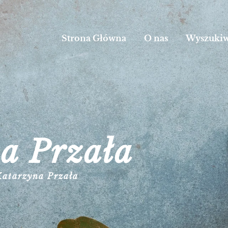
Strona Główna
O nas
Wyszukiw
a Przała
Katarzyna Przała