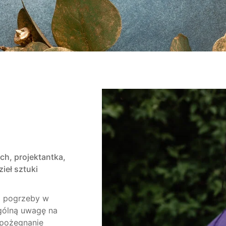
h, projektantka,
ieł sztuki
i pogrzeby w
ególną uwagę na
 pożegnanie