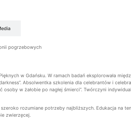
Media
monii pogrzebowych
k Pięknych w Gdańsku. W ramach badań eksplorowała międz
 darkness”. Absolwentka szkolenia dla celebrantów i celebra
ć osoby w żałobie po nagłej śmierci”. Twórczyni indywidua
zeroko rozumiane potrzeby najbliższych. Edukacja na te
e zwierzęcej.