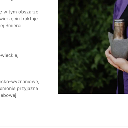
cję w tym obszarze
ierzęciu traktuje
ej Śmierci.
wieckie,
iecko-wyznaniowe,
remonie przyjazne
zebowej