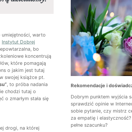
e umiejętności, warto
k
Instytut Dobrej
niepowtarzalna, bo
zkoleniowe koncentrują
ałów, które pomagają
s o jakim jest tutaj
w swojej książce pt.
su”
, to próba nadania
Rekomendacje i doświadc
ie chodzi tutaj o
Dobrym punktem wyjścia s
ęć o zmarłym stała się
sprawdzić opinie w Intern
sobie pytanie, czy mistrz 
za empatię i elastyczność?
pełne szacunku?
j drogi, na której