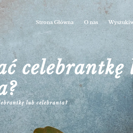
Strona Główna
O nas
Wyszukiw
ć celebrantkę 
a?
lebrantkę lub celebranta?