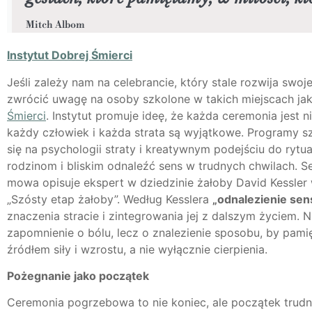
Mitch Albom
Instytut Dobrej Śmierci
Jeśli zależy nam na celebrancie, który stale rozwija swoj
zwrócić uwagę na osoby szkolone w takich miejscach ja
Śmierci
. Instytut promuje ideę, że każda ceremonia jest 
każdy człowiek i każda strata są wyjątkowe. Programy s
się na psychologii straty i kreatywnym podejściu do rytu
rodzinom i bliskim odnaleźć sens w trudnych chwilach. Sen
mowa opisuje ekspert w dziedzinie żałoby David Kessler 
„Szósty etap żałoby”. Według Kesslera
„odnalezienie sen
znaczenia stracie i zintegrowania jej z dalszym życiem. N
zapomnienie o bólu, lecz o znalezienie sposobu, by pami
źródłem siły i wzrostu, a nie wyłącznie cierpienia.
Pożegnanie jako początek
Ceremonia pogrzebowa to nie koniec, ale początek trudne