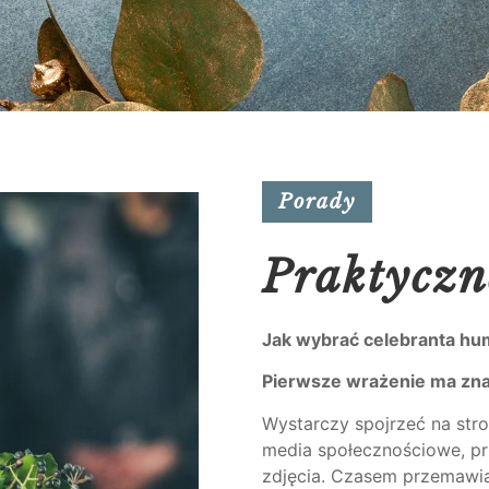
Porady
Praktyczn
Jak wybrać celebranta h
Pierwsze wrażenie ma zn
Wystarczy spojrzeć na stro
media społecznościowe, pr
zdjęcia. Czasem przemawia