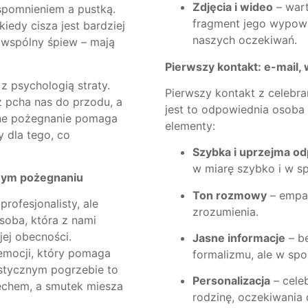
Zdjęcia i wideo
– wart
spomnieniem a pustką.
fragment jego wypowie
iedy cisza jest bardziej
naszych oczekiwań.
 wspólny śpiew – mają
Pierwszy kontakt: e-mail
z psychologią straty.
Pierwszy kontakt z celeb
z pcha nas do przodu, a
jest to odpowiednia osoba
zne pożegnanie pomaga
elementy:
y dla tego, co
Szybka i uprzejma o
w miarę szybko i w sp
znym pożegnaniu
Ton rozmowy
– empat
rofesjonalisty, ale
zrozumienia.
soba, która z nami
jej obecności.
Jasne informacje
– b
emocji, który pomaga
formalizmu, ale w spo
stycznym pogrzebie to
Personalizacja
– cele
iechem, a smutek miesza
rodzinę, oczekiwania 