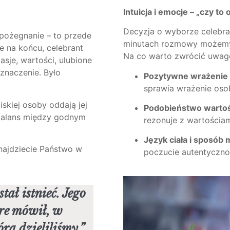
Intuicja i emocje – „czy to
Decyzja o wyborze celebran
pożegnanie – to przede
minutach rozmowy możemy 
e na końcu, celebrant
Na co warto zwrócić uwag
asje, wartości, ulubione
 znaczenie. Było
Pozytywne wrażenie 
sprawia wrażenie oso
iskiej osoby oddają jej
Podobieństwo wartoś
balans między godnym
rezonuje z wartościam
Język ciała i sposób
najdziecie Państwo w
poczucie autentyczno
tał istnieć. Jego
óre mówił, w
órą dzieliliśmy.”