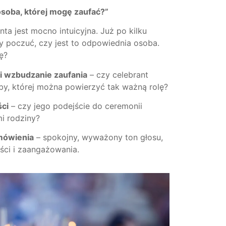
 osoba, której mogę zaufać?”
ta jest mocno intuicyjna. Już po kilku
poczuć, czy jest to odpowiednia osoba.
ę?
i wzbudzanie zaufania
– czy celebrant
by, której można powierzyć tak ważną rolę?
ci
– czy jego podejście do ceremonii
i rodziny?
 mówienia
– spokojny, wyważony ton głosu,
ści i zaangażowania.