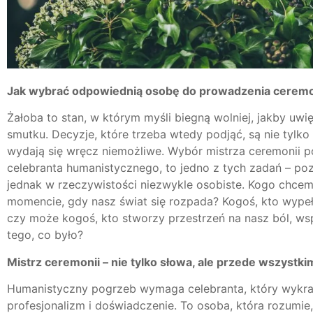
Jak wybrać odpowiednią osobę do prowadzenia cerem
Żałoba to stan, w którym myśli biegną wolniej, jakby uwi
smutku. Decyzje, które trzeba wtedy podjąć, są nie tylko
wydają się wręcz niemożliwe. Wybór mistrza ceremonii p
celebranta humanistycznego, to jedno z tych zadań – poz
jednak w rzeczywistości niezwykle osobiste. Kogo chcem
momencie, gdy nasz świat się rozpada? Kogoś, kto wypeł
czy może kogoś, kto stworzy przestrzeń na nasz ból, ws
tego, co było?
Mistrz ceremonii – nie tylko słowa, ale przede wszystk
Humanistyczny pogrzeb wymaga celebranta, który wykr
profesjonalizm i doświadczenie. To osoba, która rozumie,