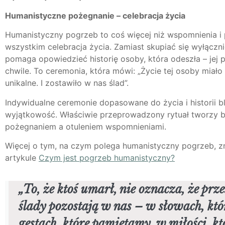
Humanistyczne pożegnanie – celebracja życia
Humanistyczny pogrzeb to coś więcej niż wspomnienia i 
wszystkim celebracja życia. Zamiast skupiać się wyłączni
pomaga opowiedzieć historię osoby, która odeszła – jej p
chwile. To ceremonia, która mówi: „Życie tej osoby miało
unikalne. I zostawiło w nas ślad”.
Indywidualne ceremonie dopasowane do życia i historii bl
wyjątkowość. Właściwie przeprowadzony rytuał tworzy 
pożegnaniem a otuleniem wspomnieniami.
Więcej o tym, na czym polega humanistyczny pogrzeb, z
artykule
Czym jest pogrzeb
humanistyczny
?
„To, że ktoś umarł, nie oznacza, że przes
ślady pozostają w nas – w słowach, kt
gestach, które pamiętamy, w miłości, kt