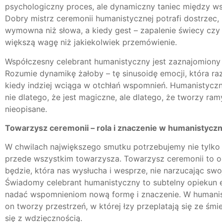
psychologiczny proces, ale dynamiczny taniec między w
Dobry mistrz ceremonii humanistycznej potrafi dostrzec, k
wymowna niż słowa, a kiedy gest – zapalenie świecy czy
większą wagę niż jakiekolwiek przemówienie.
Współczesny celebrant humanistyczny jest zaznajomiony 
Rozumie dynamikę żałoby – tę sinusoidę emocji, która ra
kiedy indziej wciąga w otchłań wspomnień. Humanistyc
nie dlatego, że jest magiczne, ale dlatego, że tworzy ram
nieopisane.
Towarzysz ceremonii – rola i znaczenie w humanistyc
W chwilach największego smutku potrzebujemy nie tylko p
przede wszystkim towarzysza. Towarzysz ceremonii to o
będzie, która nas wysłucha i wesprze, nie narzucając swo
Świadomy celebrant humanistyczny to subtelny opiekun 
nadać wspomnieniom nową formę i znaczenie. W humani
on tworzy przestrzeń, w której łzy przeplatają się ze śm
się z wdzięcznością.