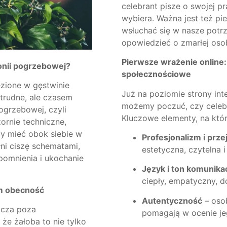
celebrant pisze o swojej pr
wybiera. Ważna jest też pi
wsłuchać się w nasze potrz
opowiedzieć o zmarłej osob
Pierwsze wrażenie online:
onii pogrzebowej?
społecznościowe
ęzione w gęstwinie
Już na poziomie strony in
 trudne, ale czasem
możemy poczuć, czy celebr
ogrzebowej, czyli
Kluczowe elementy, na któ
ornie techniczne,
y mieć obok siebie w
Profesjonalizm i prze
ni ciszę schematami,
estetyczna, czytelna 
pomnienia i ukochanie
Język i ton komunikac
ciepły, empatyczny, 
im obecność
Autentyczność
– osob
acza poza
pomagają w ocenie je
 że żałoba to nie tylko