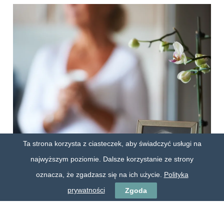
Ta strona korzysta z ciasteczek, aby świadczyć usługi na
najwyższym poziomie. Dalsze korzystanie ze strony
oznacza, że zgadzasz się na ich użycie.
Polityka
Żałoba to doświadczenie, na które trudno się
przygotować, a strata bliskiej osoby to jedno z
prywatności
Zgoda
najtrudniejszych doświadczeń w życiu. Bez
względu na to, czy śmierć nastąpiła nagle, czy